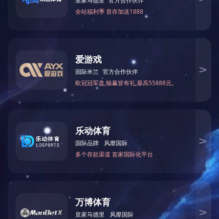
橡塑
拂晓新材料
优瑞塑胶
首页
上一页
1
下一页
末页